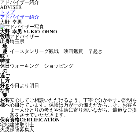
アドバイザー紹介
ADVISER
トップ
アドバイザー紹介
大野 幸男
大野 幸男
YUKIO OHNO
役職
アドバイザー
出身
埼玉県
地
趣
イースタンリーグ観戦 映画鑑賞 早起き
味
・
特技
休日
ウォーキング ショッピング
の
過ご
し方
好き
今日より明日
な言
葉
お客
安心してご相談いただけるよう、丁寧で分かやすい説明を
様へ
心掛けています。保険は万が一の備えだからこそ、お客さ
ま一人ひとりの考えや生活に寄り添いながら、最適なご提
案をさせていただきます。
保有資格
CERTIFICATION
宅地建物取引士
火災保険募集人