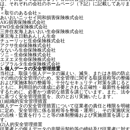
は、それぞれの会社のホームページ（下記）に記載してありま
す。
＜取引のある会社＞
あいおいニッセイ同和損害保険株式会社
AIG損害保険株式会社
FWD生命保険株式会社
三井住友海上あいおい生命保険株式会社
東京海上日動あんしん生命
チューリッヒ生命保険株式会社
アクサ生命保険株式会社
なないろ生命保険株式会社
ソニ－生命保険株式会社
エヌエヌ生命保険株式会社
ジブラルタ生命保険株式会社
3. 個人データの安全管理措置
当社は、取扱う個人データの漏えい、滅失、またはき損の防止
その他の安全管理のため、安全管理に関する取扱規程等の整備
および実施体制の整備等、十分なセキュリティ対策を講じると
ともに、利用目的の達成に必要とされる正確性・最新性を確保
するために、必要かつ適切な措置を講じています。また、法令
に基づく安全管理措置を、次のとおり実施いたします。
(1)組織的安全管理措置
個人データの安全管理措置について従業者の責任と権限を明確
に定め、安全管理に係る規程等を整備・運用し、その実施状況
の点検・監査を行うこと等の体制整備および実施措置を講じま
す。
(2)人的安全管理措置
従業者との個人データの非開示契約等の締結及び従業者に対す