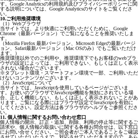
す。Google Analyticsの利用規約及びプライバシーポリシーに関
する説明については、Google Analyticsのサイトをご覧くださ
い。
10.ご利用推奨環境
（1）Webブラウザ
当サイトでは、より快適にご利用いただくために、Google
Chrome（最新バージョン）でご覧になることを推奨いたしま
す。
（Mozilla Firefox 最新バージョン、Microsoft Edgeの最新バージ
ョン、Safari最新バージョン（Mac OSのみ）でもご覧いただけ
ます。）
推奨環境以外でのご利用や、推奨環境下でもお客様のwebブラ
ウザの設定によっては、ご利用できない、もしくは正しく表示
されない場合がございます。
※タブレット環境・スマートフォン環境で一部、ご利用いただ
けないコンテンツがございます。
（2）JavaScriptについて
当サイトでは、JavaScriptを使用しているページがございま
す。お使いのブラウザでJavaScript機能を無効にされている場
合、正しく機能しない、もしくは正しく表示されないことがあ
ります。ご覧になる際にはブラウザ設定でJavaScriptを有効に
してください。設定方法は各ブラウザのヘルプをご参照くださ
い。
11. 個人情報に関するお問い合わせ窓口
個人情報の開示、訂正・追加、削除、利用の停止等に関するご
請求や、個人情報の取扱いに関する各種お問合せは、以下窓口
にお問い合せください。ご照会者がご本人であることをご確認
させていただいたうえで、対応させていただきますので、あら