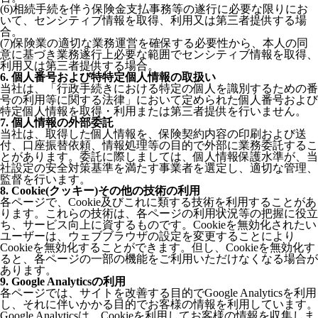
(6)相続手続を伴う保険金支払事務等の遂行に必要な限りにお
いて、センシティブ情報を取得、利用又は第三者提供する場
合。
(7)保険業の適切な業務運営を確保する必要性から、本人の同
意に基づき業務遂行上必要な範囲でセンシティブ情報を取得、
利用又は第三者提供する場合。
6. 個人番号および特特定個人情報の取扱い
当社は、「行政手続きにおける特定の個人を識別するための番
号の利用等に関する法律」において定められた個人番号および
特定個人情報を取得・利用または第三者提供を行いません。
7. 個人情報の外部委託
当社は、取得した個人情報を、保険契約内容の印刷および送
付、口座振替依頼、情報処理等の目的で外部に業務委託するこ
とがあります。委託に際しましては、個人情報保護水準が、当
社設定の安全対策基準を満たす事業者を選定し、適切な管理、
監督を行います。
8. Cookie(クッキー)その他の技術の利用
各ページで、Cookie及びこれに類する技術を利用することがあ
ります。これらの技術は、各ページの利用状況等の把握に役立
ち、サービス向上に資するものです。Cookieを無効化されたい
ユーザーは、ウェブブラウザの設定を変更することにより
Cookieを無効化することができます。但し、Cookieを無効化す
ると、各ページの一部の機能をご利用いただけなくなる場合が
あります。
9. Google Analyticsの利用
各ページでは、サイトを改善する目的でGoogle Analyticsを利用
し、それに伴いかかる目的でお客様の情報を利用しています。
Google Analyticsは、Cookieを利用してお客様の情報を収集しま