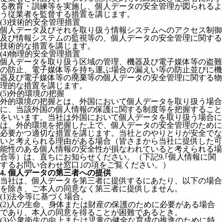
る教育・訓練等を実施し、個人データの安全管理が図られるよ
う従業者を監督する措置を講じます。
(3)技術的安全管理措置
個人データ及びそれを取り扱う情報システムへのアクセス制御
及び情報システムの監視等の、個人データの安全管理に関する
技術的な措置を講じます。
(4)物理的安全管理措置
個人データを取り扱う区域の管理、機器及び電子媒体等の盗難
の防止、電子媒体等を持ち運ぶ場合の漏えい等の防止並びに機
器及び電子媒体等の廃棄等の個人データの安全管理に関する物
理的な措置を講じます。
(5)外的環境の把握
外的環境の把握とは、外国において個人データを取り扱う場合
に、当該外国の個人情報の保護に関する制度等を把握すること
をいいます。当社は外国において個人データを取り扱う場合に
は、外的環境を把握した上で、個人データの安全管理のために
必要かつ適切な措置を講じます。当社とのやりとりが安全でな
いと考えられる理由がある場合（皆さまから当社に提供した可
能性のある個人情報の安全性が損なわれていると考えられる場
合等）は、直ちにお知らせください。（下記9.｢個人情報に関
するお問い合わせ窓口｣の項をご覧ください。）
4. 個人データの第三者への提供
当社は、個人データを第三者に提供するにあたり、以下の場合
を除き、ご本人の同意なく第三者に提供しません。
(1)法令等に基づく場合。
(2)人の生命、身体または財産の保護のために必要がある場合
であり、本人の同意を得ることが困難であるとき。
(3)公衆衛生の向上または児童の健全な育成の推進のために特