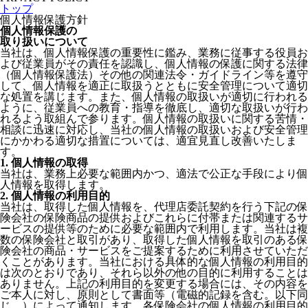
トップ
個人情報保護方針
個人情報保護の
取り扱いについて
当社は、個人情報保護の重要性に鑑み、業務に従事する役員お
よび従業員がその責任を認識し、個人情報の保護に関する法律
（個人情報保護法）その他の関連法令・ガイドライン等を遵守
して、個人情報を適正に取扱うとともに安全管理について適切
な処置を講じます。また、個人情報の取扱いが適切に行われる
ように、従業員への教育・指導を徹底し、適切な取扱いが行わ
れるよう取組んで参ります。個人情報の取扱いに関する苦情・
相談に迅速に対応し、当社の個人情報の取扱いおよび安全管理
にかかわる適切な措置については、適宜見直し改善いたしま
す。
1. 個人情報の取得
当社は、業務上必要な範囲内かつ、適法で公正な手段により個
人情報を取得します。
2. 個人情報の利用目的
当社は、取得した個人情報を、代理店委託契約を行う下記の保
険会社の保険商品の提供およびこれらに付帯または関連するサ
ービスの提供等のために必要な範囲内で利用します。当社は複
数の保険会社と取引があり、取得した個人情報を取引のある保
険会社の商品・サービスをご提案するために利用させていただ
くことがあります。当社における具体的な個人情報の利用目的
は次のとおりであり、それら以外の他の目的に利用することは
ありません。上記の利用目的を変更する場合には、その内容を
ご本人に対し、原則として書面等（電磁的記録を含む。以下同
じ。）によって通知します。各保険会社の個人情報の利用目的