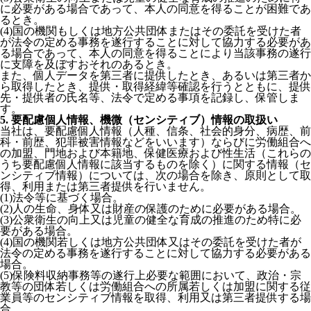
に必要がある場合であって、本人の同意を得ることが困難であ
るとき。
(4)国の機関もしくは地方公共団体またはその委託を受けた者
が法令の定める事務を遂行することに対して協力する必要があ
る場合であって、本人の同意を得ることにより当該事務の遂行
に支障を及ぼすおそれのあるとき。
また、個人データを第三者に提供したとき、あるいは第三者か
ら取得したとき、提供・取得経緯等確認を行うとともに、提供
先・提供者の氏名等、法令で定める事項を記録し、保管しま
す。
5. 要配慮個人情報、機微（センシティブ）情報の取扱い
当社は、要配慮個人情報（人種、信条、社会的身分、病歴、前
科・前歴、犯罪被害情報などをいいます）ならびに労働組合へ
の加盟、門地および本籍地、保健医療および性生活（これらの
うち要配慮個人情報に該当するものを除く）に関する情報（セ
ンシティブ情報）については、次の場合を除き、原則として取
得、利用または第三者提供を行いません。
(1)法令等に基づく場合。
(2)人の生命、身体又は財産の保護のために必要がある場合。
(3)公衆衛生の向上又は児童の健全な育成の推進のため特に必
要がある場合。
(4)国の機関若しくは地方公共団体又はその委託を受けた者が
法令の定める事務を遂行することに対して協力する必要がある
場合。
(5)保険料収納事務等の遂行上必要な範囲において、政治・宗
教等の団体若しくは労働組合への所属若しくは加盟に関する従
業員等のセンシティブ情報を取得、利用又は第三者提供する場
合。